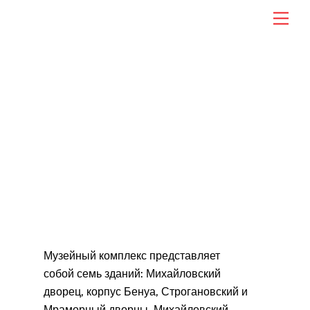
Skip
Men
to
content
Русский музей: режим
работы
Музейный комплекс представляет
собой семь зданий: Михайловский
дворец, корпус Бенуа, Строгановский и
Мраморный дворцы, Михайловский